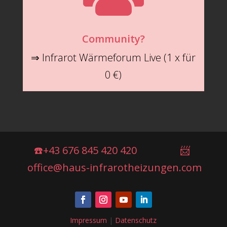
Community?
⇒ Infrarot Wärmeforum Live (1 x für
0 €)
☎️+43 676 845 420 420
📨
office@haus-infrarotheizungen.com
Impressum
|
Datenschutz