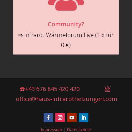
Community?
⇒ Infrarot Wärmeforum Live (1 x für
0 €)
☎️+43 676 845 420 420
📨
office@haus-infrarotheizungen.com
Impressum
|
Datenschutz